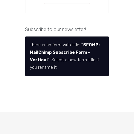
Subscribe to our newsletter!
There is no form with title:
"SEOWP:
MailChimp Subscribe Form –
Vertical"
. Select a new form title if
you rename it.