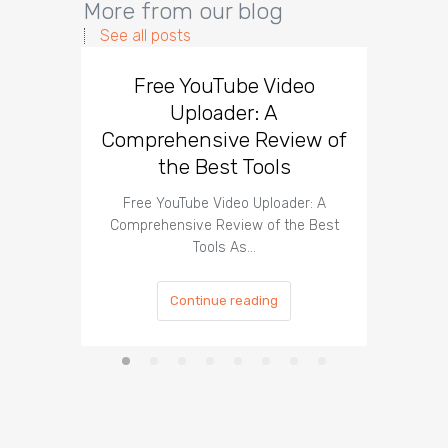
More from our blog
See all posts
Free YouTube Video
Effect
Uploader: A
You
Comprehensive Review of
the Best Tools
Effect
Organ
Free YouTube Video Uploader: A
Comprehensive Review of the Best
Tools As…
Continue reading