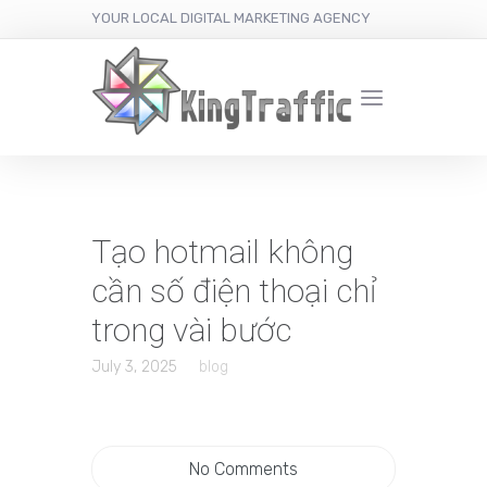
YOUR LOCAL DIGITAL MARKETING AGENCY
Tạo hotmail không
cần số điện thoại chỉ
trong vài bước
July 3, 2025
blog
No Comments