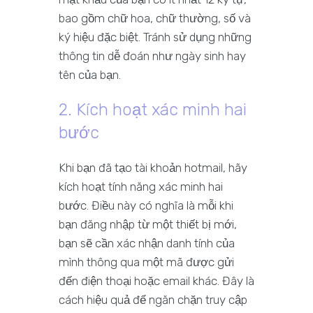
bao gồm chữ hoa, chữ thường, số và
ký hiệu đặc biệt. Tránh sử dụng những
thông tin dễ đoán như ngày sinh hay
tên của bạn.
2. Kích hoạt xác minh hai
bước
Khi bạn đã tạo tài khoản hotmail, hãy
kích hoạt tính năng xác minh hai
bước. Điều này có nghĩa là mỗi khi
bạn đăng nhập từ một thiết bị mới,
bạn sẽ cần xác nhận danh tính của
mình thông qua một mã được gửi
đến điện thoại hoặc email khác. Đây là
cách hiệu quả để ngăn chặn truy cập