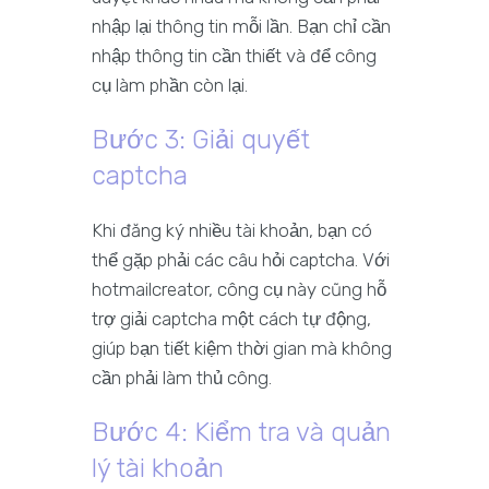
nhập lại thông tin mỗi lần. Bạn chỉ cần
nhập thông tin cần thiết và để công
cụ làm phần còn lại.
Bước 3: Giải quyết
captcha
Khi đăng ký nhiều tài khoản, bạn có
thể gặp phải các câu hỏi captcha. Với
hotmailcreator, công cụ này cũng hỗ
trợ giải captcha một cách tự động,
giúp bạn tiết kiệm thời gian mà không
cần phải làm thủ công.
Bước 4: Kiểm tra và quản
lý tài khoản