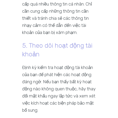
cấp quá nhiều thông tin cá nhân. Chỉ
cần cung cấp những thông tin cần
thiết và tránh chia sẻ các thông tin
nhạy cảm có thể dẫn đến việc tài
khoản của bạn bị xâm phạm.
5. Theo dõi hoạt động tài
khoản
Định kỳ kiểm tra hoạt động tài khoản
của bạn để phát hiện các hoạt động
đáng ngờ. Nếu bạn thấy bất kỳ hoạt
động nào không quen thuộc, hãy thay
đổi mật khẩu ngay lập tức và xem xét
việc kích hoạt các biện pháp bảo mật
bổ sung.