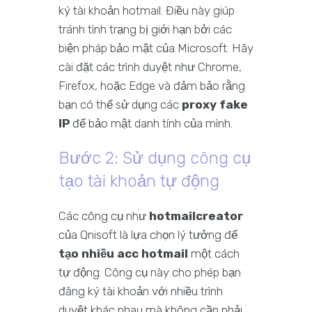
ký tài khoản hotmail. Điều này giúp
tránh tình trạng bị giới hạn bởi các
biện pháp bảo mật của Microsoft. Hãy
cài đặt các trình duyệt như Chrome,
Firefox, hoặc Edge và đảm bảo rằng
bạn có thể sử dụng các
proxy fake
IP
để bảo mật danh tính của mình.
Bước 2: Sử dụng công cụ
tạo tài khoản tự động
Các công cụ như
hotmailcreator
của Qnisoft là lựa chọn lý tưởng để
tạo nhiều acc hotmail
một cách
tự động. Công cụ này cho phép bạn
đăng ký tài khoản với nhiều trình
duyệt khác nhau mà không cần phải