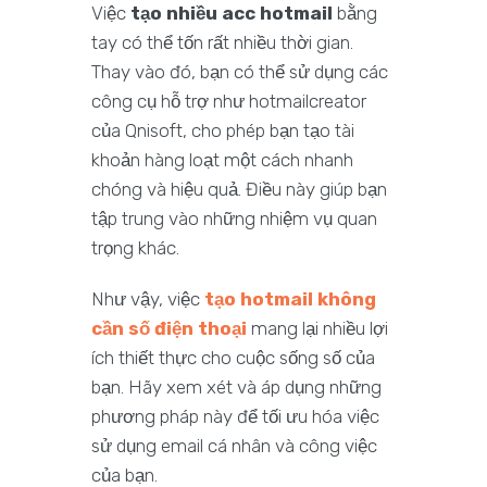
Việc
tạo nhiều acc hotmail
bằng
tay có thể tốn rất nhiều thời gian.
Thay vào đó, bạn có thể sử dụng các
công cụ hỗ trợ như hotmailcreator
của Qnisoft, cho phép bạn tạo tài
khoản hàng loạt một cách nhanh
chóng và hiệu quả. Điều này giúp bạn
tập trung vào những nhiệm vụ quan
trọng khác.
Như vậy, việc
tạo hotmail không
cần số điện thoại
mang lại nhiều lợi
ích thiết thực cho cuộc sống số của
bạn. Hãy xem xét và áp dụng những
phương pháp này để tối ưu hóa việc
sử dụng email cá nhân và công việc
của bạn.