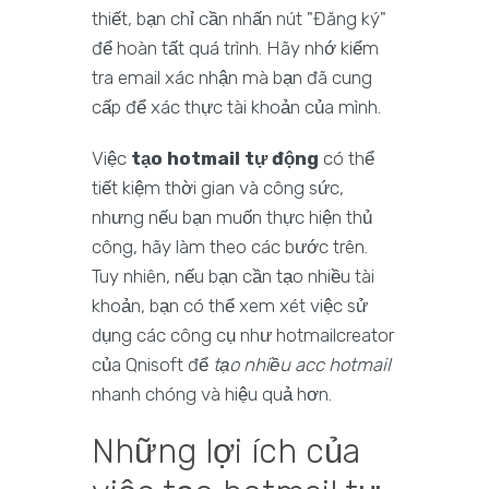
thiết, bạn chỉ cần nhấn nút "Đăng ký"
để hoàn tất quá trình. Hãy nhớ kiểm
tra email xác nhận mà bạn đã cung
cấp để xác thực tài khoản của mình.
Việc
tạo hotmail tự động
có thể
tiết kiệm thời gian và công sức,
nhưng nếu bạn muốn thực hiện thủ
công, hãy làm theo các bước trên.
Tuy nhiên, nếu bạn cần tạo nhiều tài
khoản, bạn có thể xem xét việc sử
dụng các công cụ như hotmailcreator
của Qnisoft để
tạo nhiều acc hotmail
nhanh chóng và hiệu quả hơn.
Những lợi ích của