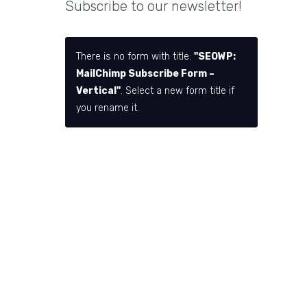
Subscribe to our newsletter!
There is no form with title:
"SEOWP:
MailChimp Subscribe Form –
Vertical"
. Select a new form title if
you rename it.