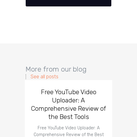
More from our blog
See all posts
Free YouTube Video
Effect
Uploader: A
You
Comprehensive Review of
the Best Tools
Effect
Organ
Free YouTube Video Uploader: A
Comprehensive Review of the Best