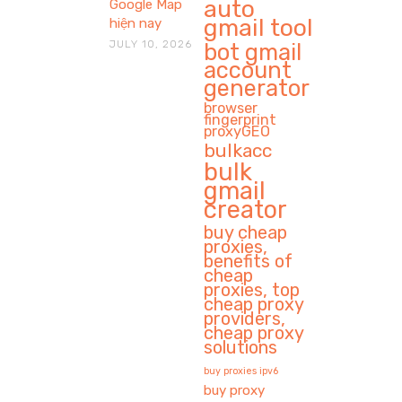
auto
Google Map
gmail tool
hiện nay
JULY 10, 2026
bot gmail
account
generator
browser
fingerprint
proxyGEO
bulkacc
bulk
gmail
creator
buy cheap
proxies,
benefits of
cheap
proxies, top
cheap proxy
providers,
cheap proxy
solutions
buy proxies ipv6
buy proxy