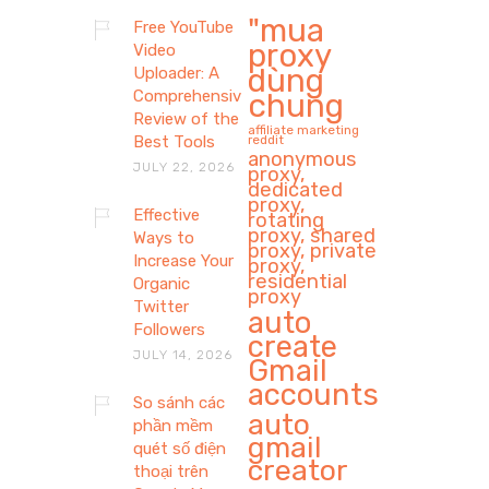
"mua
Free YouTube
proxy
Video
dùng
Uploader: A
Comprehensive
chung
Review of the
affiliate marketing
Best Tools
reddit
anonymous
JULY 22, 2026
proxy,
dedicated
proxy,
Effective
rotating
proxy, shared
Ways to
proxy, private
Increase Your
proxy,
residential
Organic
proxy
Twitter
auto
Followers
create
JULY 14, 2026
Gmail
accounts
So sánh các
auto
phần mềm
gmail
quét số điện
creator
thoại trên