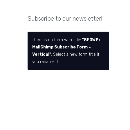
Subscribe to our newsletter!
There is no form with title:
"SEOWP:
MailChimp Subscribe Form –
Vertical"
. Select a new form title if
you rename it.