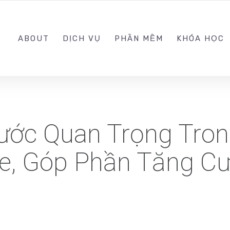
0989.999.999
ABOUT
DỊCH VỤ
PHẦN MỀM
KHÓA HỌC
ước Quan Trọng Tron
e, Góp Phần Tăng C