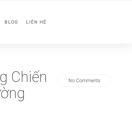
ADMIN@KINGTRAFFIC.VN
FOLLOW US
BLOG
LIÊN HỆ
g Chiến
No Comments
ường