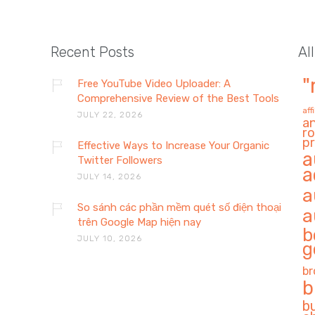
Recent Posts
Al
"
Free YouTube Video Uploader: A
Comprehensive Review of the Best Tools
aff
JULY 22, 2026
a
ro
pr
Effective Ways to Increase Your Organic
a
Twitter Followers
a
JULY 14, 2026
a
So sánh các phần mềm quét số điện thoại
a
trên Google Map hiện nay
b
JULY 10, 2026
g
br
b
b