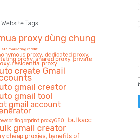
l Website Tags
mua proxy dùng chung
iliate marketing reddit
nonymous proxy, dedicated proxy,
tating proxy, shared proxy, private
oxy, residential proxy
uto create Gmail
ccounts
uto gmail creator
uto gmail tool
ot gmail account
enerator
bulkacc
owser fingerprint proxyGEO
ulk gmail creator
uy cheap proxies, benefits of