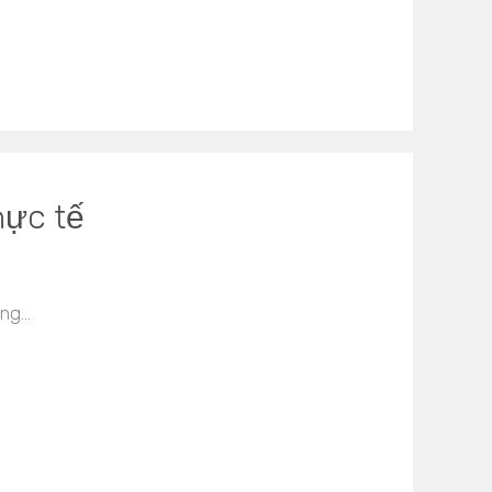
hực tế
ựng…