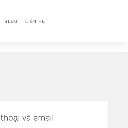
ADMIN@KINGTRAFFIC.VN
FOLLOW US
BLOG
LIÊN HỆ
thoại và email