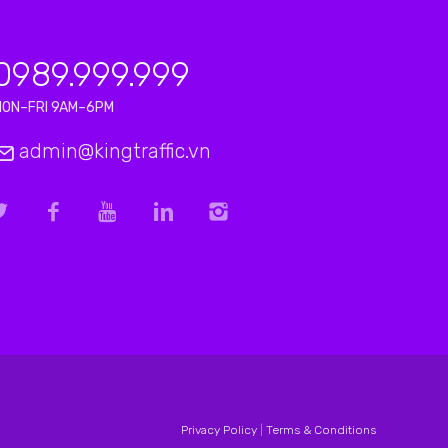
0989.999.999
MON–FRI 9AM–6PM
admin@kingtraffic.vn
Privacy Policy
|
Terms & Conditions