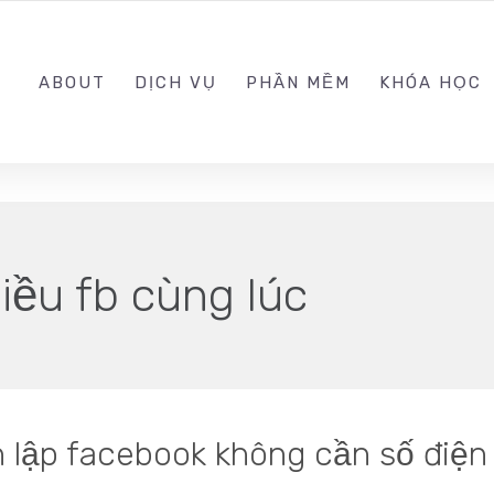
0989.999.999
ABOUT
DỊCH VỤ
PHẦN MỀM
KHÓA HỌC
iều fb cùng lúc
 lập facebook không cần số điện 