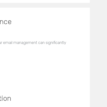
ance
ur email management can significantly
tion