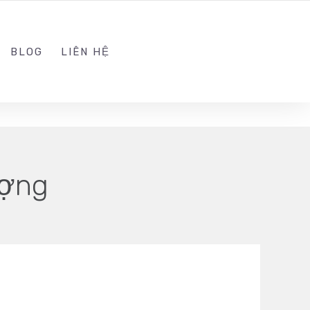
ADMIN@KINGTRAFFIC.VN
FOLLOW US
BLOG
LIÊN HỆ
ượng