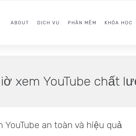
0989.999.999
ABOUT
DỊCH VỤ
PHẦN MỀM
KHÓA HỌC
giờ xem YouTube chất l
 YouTube an toàn và hiệu quả