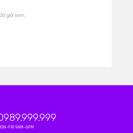
000 giờ xem…
0989.999.999
MON–FRI 9AM–6PM