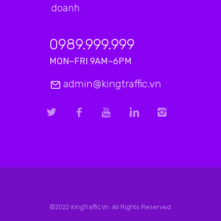
doanh
0989.999.999
MON–FRI 9AM–6PM
admin@kingtraffic.vn
©2022 KingTraffic.Vn. All Rights Reserved.