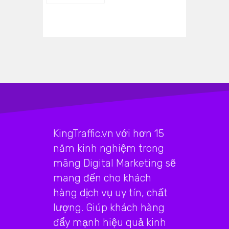
KingTraffic.vn với hơn 15
năm kinh nghiệm trong
mãng Digital Marketing sẽ
mang đến cho khách
hàng dịch vụ uy tín, chất
lượng. Giúp khách hàng
đẩy mạnh hiệu quả kinh