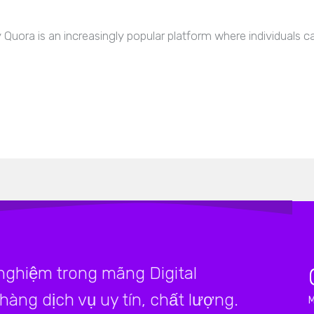
Quora is an increasingly popular platform where individuals 
 nghiệm trong mãng Digital
àng dịch vụ uy tín, chất lượng.