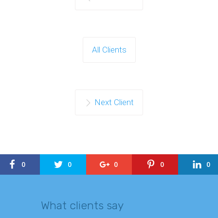
All Clients
Next Client
0
0
0
0
0
What clients say