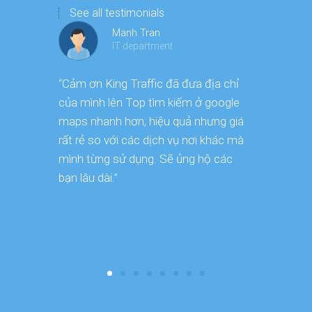
See all testimonials
Manh Tran
IT department
“Cảm ơn King Traffic đã đưa địa chỉ
“Tôi đã sử
của mình lên Top tìm kiếm ở google
Maps của K
maps nhanh hơn, hiệu quả nhưng giá
dịch vụ uy 
rất rẻ so với các dịch vụ nơi khác mà
chỉ của tô
mình từng sử dụng. Sẽ ủng hộ các
google map
bạn lâu dài.”
Cảm ơn! .”